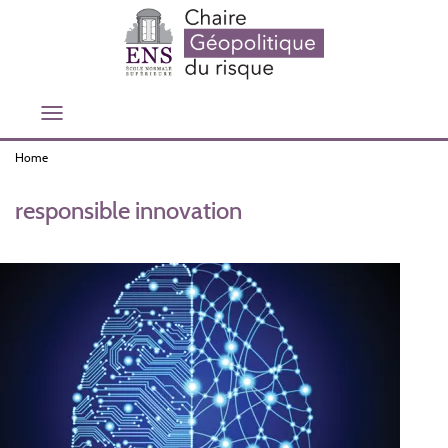
Skip
to
main
content
Toggle
navigation
Home
responsible innovation