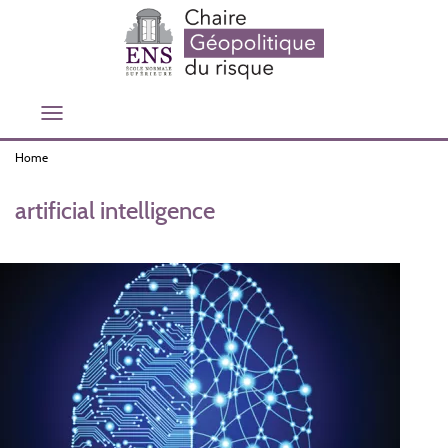
Skip
to
main
content
Toggle
navigation
Home
artificial intelligence