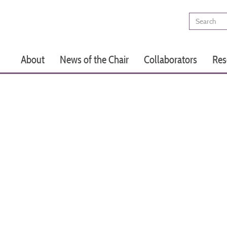
Search
Main
About
News of the Chair
Collaborators
Res
navigation