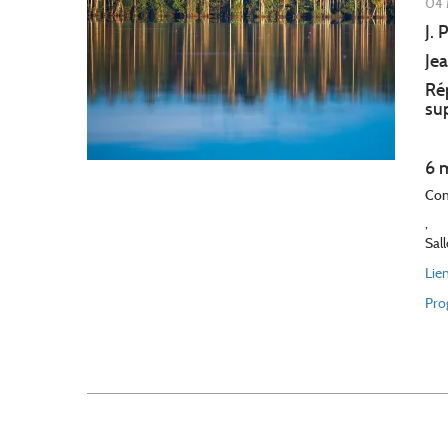
04 
J. 
Je
Ré
su
6 
Con
,
Sal
Lie
Pro