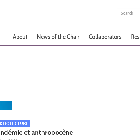
Search
Main
About
News of the Chair
Collaborators
Res
navigation
BLIC LECTURE
ndémie et anthropocène