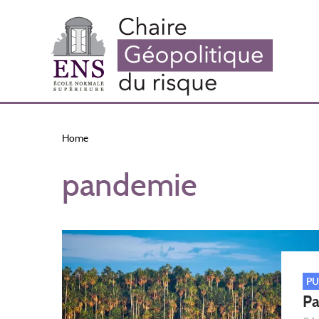
Skip
to
main
content
Home
pandemie
PU
Pa