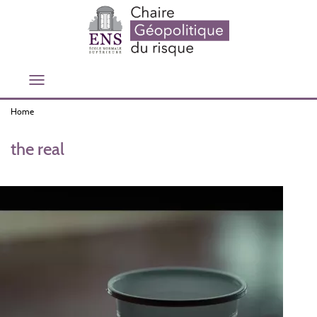
Skip
to
main
content
Toggle
navigation
Home
the real