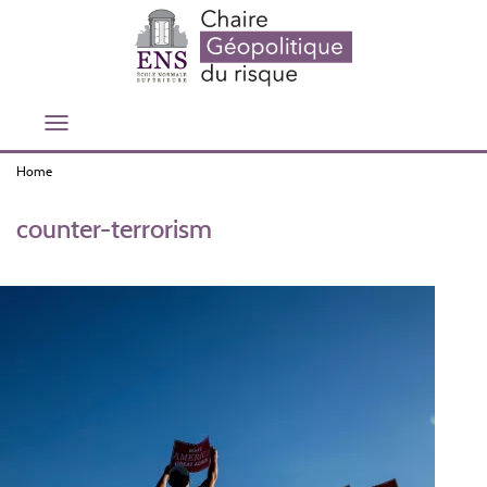
Skip
to
main
content
Toggle
navigation
Home
counter-terrorism