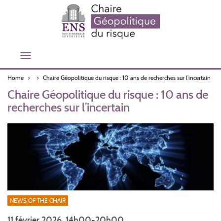
Skip
to
main
content
Toggle
navigation
Home
Chaire Géopolitique du risque : 10 ans de recherches sur l’incertain
Chaire Géopolitique du risque : 10 ans de
recherches sur l’incertain
NEWS OF THE CHAIR
11 février 2026, 14h00-20h00