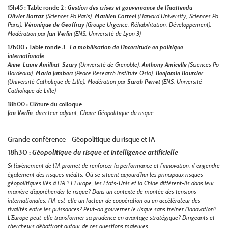
15h45 : Table ronde 2
:
Gestion des crises et gouvernance de l'inattendu
Olivier Borraz
(Sciences Po Paris),
Mathieu Corteel
(Harvard University, Sciences Po
Paris),
Véronique de Geoffray
(Groupe Urgence, Réhabilitation, Développement).
Modération par
Jan Verlin
(ENS, Université de Lyon 3)
17h00 : Table ronde 3
:
La mobilisation de l'incertitude en politique
internationale
Anne-Laure Amilhat-Szary
(Université de Grenoble),
Anthony Amicelle
(Sciences Po
Bordeaux),
Maria Jumbert
(Peace Research Institute Oslo);
Benjamin Bourcier
(Université Catholique de Lille). Modération par
Sarah Perret
(ENS, Université
Catholique de Lille)
18h00 : Clôture du colloque
Jan Verlin
, directeur adjoint, Chaire Géopolitique du risque
Grande conférence - Géopolitique du risque et IA
18h30 :
Géopolitique du risque et intelligence artificielle
Si l’avènement de l’IA promet de renforcer la performance et l’innovation, il engendre
également des risques inédits. Où se situent aujourd’hui les principaux risques
géopolitiques liés à l’IA ? L’Europe, les Etats-Unis et la Chine diffèrent-ils dans leur
manière d’appréhender le risque? Dans un contexte de montée des tensions
internationales, l’IA est-elle un facteur de coopération ou un accélérateur des
rivalités entre les puissances? Peut-on gouverner le risque sans freiner l’innovation?
L’Europe peut-elle transformer sa prudence en avantage stratégique? Dirigeants et
chercheurs débattront autour de ces questions majeures.