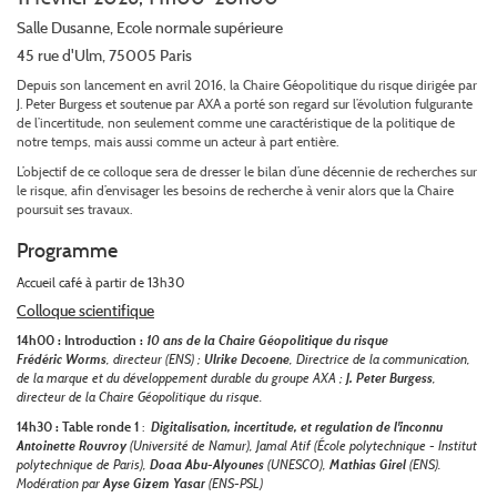
Salle Dusanne, Ecole normale supérieure
45 rue d'Ulm, 75005 Paris
Depuis son lancement en avril 2016, la Chaire Géopolitique du risque dirigée par
J. Peter Burgess et soutenue par AXA a porté son regard sur l’évolution fulgurante
de l’incertitude, non seulement comme une caractéristique de la politique de
notre temps, mais aussi comme un acteur à part entière.
L’objectif de ce colloque sera de dresser le bilan d’une décennie de recherches sur
le risque, afin d’envisager les besoins de recherche à venir alors que la Chaire
poursuit ses travaux.
Programme
Accueil café à partir de 13h30
Colloque scientifique
14h00 : Introduction :
10 ans de la Chaire Géopolitique du risque
Frédéric Worms
, directeur (ENS) ;
Ulrike Decoene
, Directrice de la communication,
de la marque et du développement durable du groupe AXA ;
J. Peter Burgess
,
directeur de la Chaire Géopolitique du risque.
14h30 : Table ronde 1
:
Digitalisation, incertitude, et regulation de l'inconnu
Antoinette Rouvroy
(Université de Namur), Jamal Atif (École polytechnique - Institut
polytechnique de Paris),
Doaa Abu-Alyounes
(UNESCO),
Mathias Girel
(ENS).
Modération par
Ayse Gizem Yasar
(ENS-PSL)