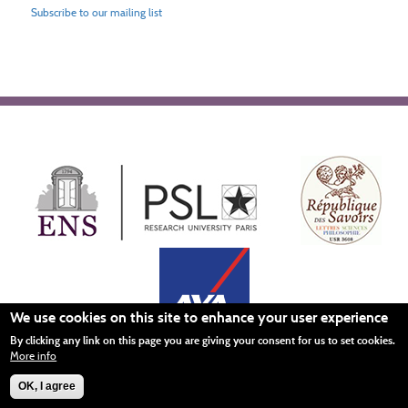
Subscribe to our mailing list
We use cookies on this site to enhance your user experience
By clicking any link on this page you are giving your consent for us to set cookies.
More info
Menu
OK, I agree
Mentions légales
Crédits