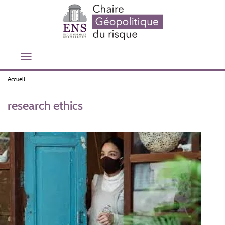
Aller
au
contenu
principal
Toggle
navigation
Accueil
research ethics