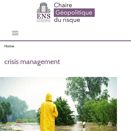
Skip
to
main
content
Toggle
navigation
Home
crisis management