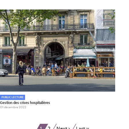
PUBLIC LECTURE
Gestion des crises hospitalières
01 décembre 2022
Pagination
Page
Page
Page
Dernière
1
2
Next ›
Last »