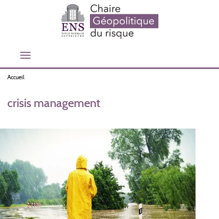
Aller
au
contenu
principal
Toggle
navigation
Accueil
crisis management