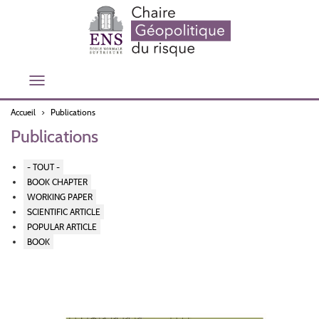
Aller
au
contenu
principal
Toggle
navigation
Accueil
Publications
Publications
- TOUT -
BOOK CHAPTER
WORKING PAPER
SCIENTIFIC ARTICLE
POPULAR ARTICLE
BOOK
Security
without
society?